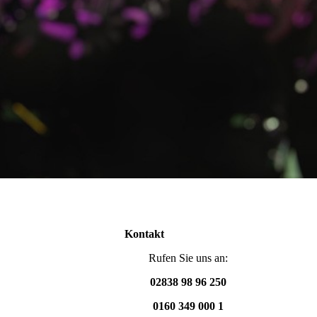
Kontakt
Rufen Sie uns an:
 nur die Daten,
ls es trotz der
02838 98 96 250
0160 349 000 1