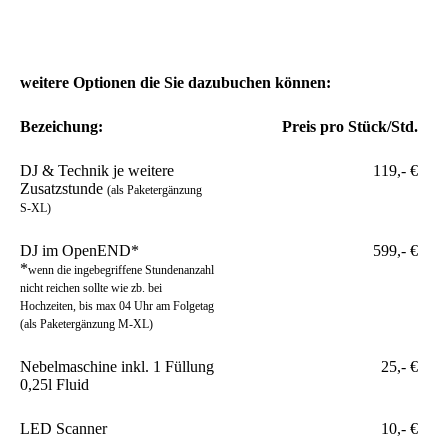
weitere Optionen die Sie dazubuchen können:
Bezeichung:
Preis pro Stück/Std.
DJ & Technik je weitere
119,- €
Zusatzstunde
(als Paketergänzung
S-XL)
DJ im OpenEND*
599,- €
*
wenn die ingebegriffene Stundenanzahl
nicht reichen sollte wie zb. bei
Hochzeiten, bis max 04 Uhr am Folgetag
(als Paketergänzung M-XL)
Nebelmaschine inkl. 1 Füllung
25,- €
0,25l Fluid
LED Scanner
10,- €